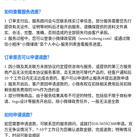
如何查看服务进度？
1. 订单支付后，服务顾问会与您联系核实订单信息，部分服务需要您先行
提供有关证件、证明等材料后才能开启服务，请确保提供的资料文件真
实、合法、完整、准确，否则造成的全部损失均由客户承担。
2. 服务过程中，您可以登录小微律政官网（www.lvzheng.com）或通过微
信小程序“小微律政”至个人中心-服务列表查看服务进度。
订单是否可以申请退款？
1. 因小微及其关联方未按协议约定提供咨询与服务，或提供的第三方服务
商产品无法完成本协议服务事项，且无其他可替代产品的，经客户通知后
10 个工作日内无法达成合意的，客户可以申请终止服务并提出退款申请
2. 服务开启后，客户原因申请退款的，小微有权在扣除相关费用后另扣除
剩余服务费用的30%作为违约金
3. 部分特殊商品，由于服务结果具有不可逆的特性，包括但不限于商标申
请、logo设计等服务开启后，除小微律政责任外，一般无法退全款
如何申请退款？
如您需要申请退款，可联系您的服务顾问，或拨打010-56592368申请。双
方无争议情况下，7-10个工作日为您确认退款金额，完成退款；特殊情况
下，时间可能会顺延