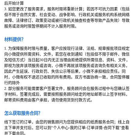
后开始计算
3. 如您更改了服务需求，服务时限将重新计算；若因不可抗力因素（包括
但不限于自然灾害、社会变动、战争影响、行政机关或服务机构系统网络
故障、法律修订、政策变动或被行政机关抽查检查等导致产品失效）导致
服务或咨询时限暂停期间不计入服务时限。
材料提供？
1. 为保障服务时限与质量，客户应按现行法律、法规、规章报批项目规定
向小微提供所需资料、文件，若您在收到通知（包括但不限于邮件、微信
及短信方式）当日起30日内无正当理由拒绝提供所需信息、资料、文件，
即视为放弃该项服务或咨询，小微不再就该项服务或咨询负有相关义务，
因此产生延误、行政处罚、失信公示等后果，小微不承担相应责任。同
时，小微有权不退还已收取的所有费用。双方书面协商一致，合同暂停履
行的除外
2. 部分服务可能需要客户签署文件，服务顾问会在服务过程中与您确认签
字材料，签署完成后，需要按照服务顾问给定的地址邮寄以上签字材料，
邮寄资料费用由客户承担，请勿使用货到付款方式。
怎么获取服务合同？
线下签订的订单，由您的销售顾问为您提供相应的纸质服务合同；线上自
主下单并支付后，您可以到“个人中心-我的订单-订单详情-合同下载”查看
并下载合同。