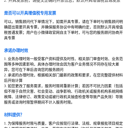
2. 开具发票前，请提交正确的开票信息，默认开具增值税普通发票
是否可以开具增值税专用发票
可以。销售顾问代下单情况下，如需开具专票，请在下单时与销售顾问明
确提出需要开具专票，并确保服务协议中有明确约定，否则默认开具增值
税普通发票；用户在小微律政官网自主下单时，可与您的服务顾问协商开
具专票
承诺办理时效
1. 业务办理时效一般受客户资料提供及时性、相关部门审查时效、业务范
围等多种因素影响，具体办理时效会因为客户业务情况不同存在较大差
异，您可在下单后咨询您的服务顾问
2. 承诺的办理时效，根据相关部门最新的政策和要求，在您完整提供材料
后开始计算
3. 如您更改了服务需求，服务时限将重新计算；若因不可抗力因素（包括
但不限于自然灾害、社会变动、战争影响、行政机关或服务机构系统网络
故障、法律修订、政策变动或被行政机关抽查检查等导致产品失效）导致
服务或咨询时限暂停期间不计入服务时限。
材料提供？
1. 为保障服务时限与质量，客户应按现行法律、法规、规章报批项目规定