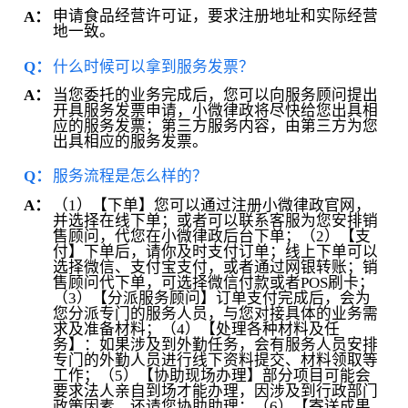
申请食品经营许可证，要求注册地址和实际经营
A：
地一致。
Q：
什么时候可以拿到服务发票？
当您委托的业务完成后，您可以向服务顾问提出
A：
开具服务发票申请，小微律政将尽快给您出具相
应的服务发票；第三方服务内容，由第三方为您
出具相应的服务发票。
Q：
服务流程是怎么样的？
（1）【下单】您可以通过注册小微律政官网，
A：
并选择在线下单；或者可以联系客服为您安排销
售顾问，代您在小微律政后台下单；（2）【支
付】下单后，请你及时支付订单；线上下单可以
选择微信、支付宝支付，或者通过网银转账；销
售顾问代下单，可选择微信付款或者POS刷卡；
（3）【分派服务顾问】订单支付完成后，会为
您分派专门的服务人员，与您对接具体的业务需
求及准备材料；（4）【处理各种材料及任
务】：如果涉及到外勤任务，会有服务人员安排
专门的外勤人员进行线下资料提交、材料领取等
工作；（5）【协助现场办理】部分项目可能会
要求法人亲自到场才能办理，因涉及到行政部门
政策因素，还请您协助助理；（6）【寄送成果