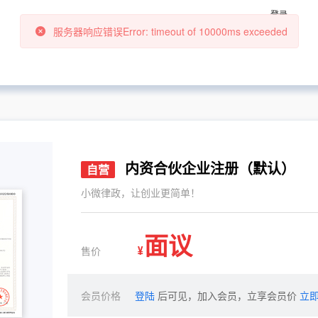
登录
内资合伙企业注册（默认）
自营
小微律政，让创业更简单！
面议
售价
¥
会员价格
登陆
后可见，加入会员，立享会员价
立