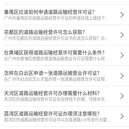
番禺区应该如何申请道路运输经营许可证？
广州市番禺区的道路运输经营许可证的申请在线上或线下均可支持，线下办理地址为大龙街道亚运大道550号番禺区政务服务中心三楼建设大厅C39、C40号窗，具体还要视个人情况而定，此地址仅供参考。
花都区的道路运输经营许可怎么获取？
广州市花都区的道路运输经营许可证书应该怎么获取？办理的流程和申请材料至关重要，如果您想成功办理一张花都区的道路运输经营许可证就不要错过小微律政的介绍。
在黄埔区获得道路运输经营许可需要什么条件？
在广州市黄埔区想要办理道路运输营业许可证需要什么样的条件？申请材料需要准备哪些东西？办理的流程有哪几步？需要注意哪些事项？小微律政帮您汇总了这些问题，下面是详细介绍。
怎样在白云区申请一张道路运输营业许可证？
在广州市白云区怎么才能办理一张道路运输营业许可证呢？这个问题想必有不少人关心，如果您也不太清楚，那请跟小微律政一起了解吧!
天河区道路运输经营许可办理需要什么材料？
天河区的道路运输经营许可证仅支持线下办理，可移步天河区软件路13号天河区政务服务中心五楼516、517窗口，，以上地址仅供参考。
荔湾区道路运输经营许可证办理须注意哪些？
荔湾区的道路运输经营许可证可以在逢源路128号金升大厦一楼交通运输局16号、17号窗口办理，或是在网上办理。