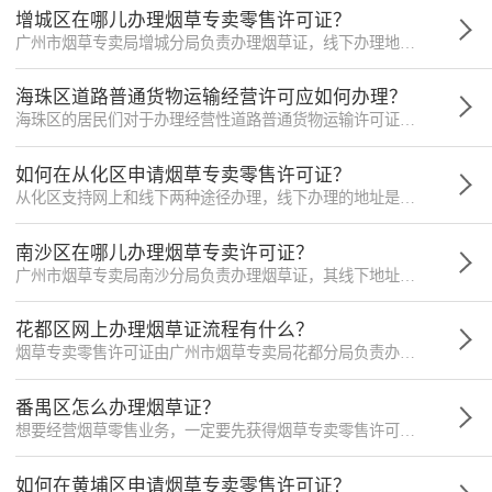
增城区在哪儿办理烟草专卖零售许可证？
广州市烟草专卖局增城分局负责办理烟草证，线下办理地址是在广州市烟草专卖局增城分局政务服务大厅：荔城街荔兴路18号(广发大厦七楼)1、2号窗，地址仅供参考
海珠区道路普通货物运输经营许可应如何办理？
海珠区的居民们对于办理经营性道路普通货物运输许可证是否还不太清楚，请您跟随小微律政一起了解。
如何在从化区申请烟草专卖零售许可证？
从化区支持网上和线下两种途径办理，线下办理的地址是：广州市从化区街口街城中路97号一楼1、2号窗，地址仅供参考。
南沙区在哪儿办理烟草专卖许可证？
广州市烟草专卖局南沙分局负责办理烟草证，其线下地址是：南沙区南沙街进港大道8号南沙城二期14楼政务服务大厅1、2号窗，地址仅供参考。
花都区网上办理烟草证流程有什么？
烟草专卖零售许可证由广州市烟草专卖局花都分局负责办理，办理时间是工作日上午8点半-12点，下午2点-5点半。
番禺区怎么办理烟草证？
想要经营烟草零售业务，一定要先获得烟草专卖零售许可证，番禺区烟草专卖局承诺5个工作日办结。
如何在黄埔区申请烟草专卖零售许可证？