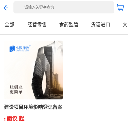
全部
经营零售
食药监管
货运进口
文
建设项目环境影响登记备案
面议 起
¥