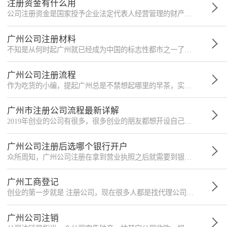
注册资金有什么用
公司注册资金是国家授予企业法定代表人经营管理的财产，或者企业法定代表人自有财产的数额体现。
广州公司注册材料
不知是从何时起广州就已经成为中国的标志性都市之一了，它拥有活跃的市场、昌盛的经济还有便捷的交通和大量的人才，不少人在此开启了创业的梦想。接下来就和小编一起了解一下公司注册的材料吧。
广州公司注册流程
作为吃货的小编，提起广州总是不禁想起哪里的早茶，实际上那里一直都有着优渥的经济条件，吸引了大批人才来此创业。由此也不免说起公司设立的流程，这让不少人为之苦恼，接下来小编就为您梳理。
广州市注册公司流程最新详解
2019年创业的公司有很多，很多创业的朋友都想开设自己的公司，拿到自己国家公认的执照，但是苦于不懂如何注册公司。
广州公司注册后选哪个银行开户
众所周知，广州公司注册在拿到营业执照之后就需要到银行开户了。接下来就要做记账报税、银行开户、开社保户等等。很多创业者都知道要去银行开设银行对公账户，而且一般需要开两个账户，一个是基本户，一个是一般户。
广州工商登记
创业的第一步就是 注册公司，现在很多人都是找代理公司办理的，钱给出去就有人帮忙办理好，所以很多人都不知道亲力亲为的去注册一家公司需要多长时间，以下就是在广州注册一家公司所需要的时间：
广州公司注销