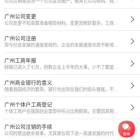
公司注销是指当一个公司宣告破产，被其它公司收购、规定的营业期限届满不续、或公司内部解散等情形时，公司需要到登记机关申请注销，终止公司法人资格的过程。
广州公司变更
公司变更不知道要准备哪些材料，变更流程好复杂，工商税务一直排队中···重点来啦！小微告诉大家怎样省时省心省力简单高效的进行公司变更！
广州公司注册
现今社会发展的速度是很的，企业的发展速度也是不断地在更新着自己，那么如果一家企业想要在其他的地区开自己的分公司怎么办呢？ 开开分公司都有哪些流程，今天小微律政小编就给大家分享一下，分公司注册是怎么样。
广州工商年报
转眼已进入了七月，例数企业上半年的大事，少不了要提到的就是年报，近期也有不少政府网站发布了该地区的年报情况。初创企业的人可能对它的认识还不多，接下来小编就为您介绍。
广州商业银行的意义
随着我国经济的繁荣，银行也出现在我们的街头巷尾，不少人会疑惑什么叫商业银行，到底有什么作用，今天小编就为您介绍商业银行的意义。
广州个体户工商登记
个体工商户在我国创业类型中所占比例颇高，主要因其相对公司来说所需流程较为简单，各项要求也相对较少，然而到底有哪些流程不少创业者并不了解，接下来小编就为您介绍。
广州公司注销的手续
公司的营运绝非易事，尤其是在现下这一高速发展的时代，企业之间的竞争压力也十分巨大，稍有不慎就会面临注销的风险，当然这也是常见的情况。接下来小编就为您介绍广州公司终止的手续。