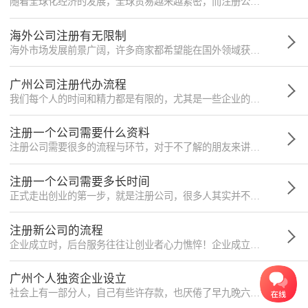
随着全球化经济的发展，全球贸易越来越紧密，而注册公司无疑是非常利于外贸的一种途径。不过由于很多人对工商流程的不了解，对于注册公司流程与时间不了解。
海外公司注册有无限制
海外市场发展前景广阔，许多商家都希望能在国外领域获得属于自己的一篇领地，所以很多人希望能注册一个海外公司。那么注册海外公司需要哪些条件，有什么限制吗，请看本文：
广州公司注册代办流程
我们每个人的时间和精力都是有限的，尤其是一些企业的负责人，需要集中精力处理核心事务。在广州如果您不懂工商事务，对法律法规不了解，那么您完全可以找第三方代理机构帮忙代理注册事务
注册一个公司需要什么资料
注册公司需要很多的流程与环节，对于不了解的朋友来讲，过程中需要整理的资料与规章流程是一个很复杂的环节
注册一个公司需要多长时间
正式走出创业的第一步，就是注册公司，很多人其实并不了解公司注册的内容，需要哪些资料以及办理流程，尤其是办理所需要的时间。下面小微就带大家一起来了解一下注册公司的时间
注册新公司的流程
企业成立时，后台服务往往让创业者心力憔悴！企业成立时，涉及企业的注册申请、刻章申请、资质申请、税务登记、银行开户申请等等一系列的事情，且不同事项分由不同的机关处理
广州个人独资企业设立
社会上有一部分人，自己有些许存款，也厌倦了早九晚六的上班族生活，所以他们注册公司一般就选择注册个人独资企业，一个人就能将生意上的事打理的仅仅有条。那么这种类型的公司怎么注册，又有什么要求了，请看本文。