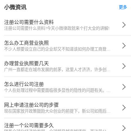
小微资讯
更多
注册公司需要什么资料
注册公司需要什么资料?今天小微律政就来个打大全的讲解!
怎么办工商营业执照
不少人想要设立自己的企业却又不知道该如何办理工商登记，今天小编就来为您介绍，希望能够对您有所帮助。
办理营业执照要几天
广州一直都走在城市发展的前茅，这里人才济济，许多创业人员更是看好这一宝地，今天小编就为您介绍广州营业执照的办理。
怎么进行公司注册
个人在处理过程中需要面临很多显性的隐性的问题有关。一个正规公司的注册流程是比较复杂的，下面跟小微律政一起来了解一下怎么进行公司注册。
网上申请注册公司的步骤
现在国家放开政策鼓励大众创业的前提下，新公司如雨后春笋般出现，注册程序也越来越简便、快捷。但是会还有绝大部分的人不知道如何去操作，今天小微律政和大家说说关于网上申请注册公司的步骤，以防止不必要的操作。
注册一个公司需要多久