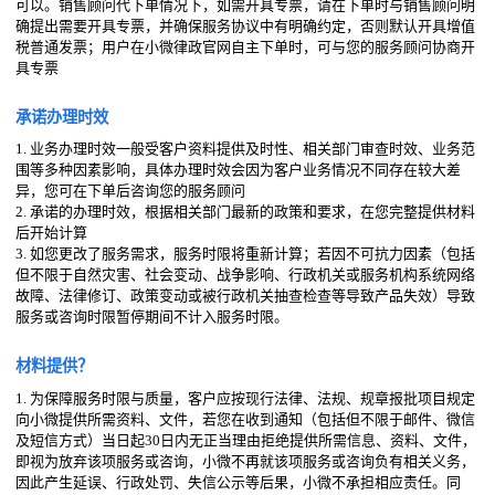
可以。销售顾问代下单情况下，如需开具专票，请在下单时与销售顾问明
确提出需要开具专票，并确保服务协议中有明确约定，否则默认开具增值
税普通发票；用户在小微律政官网自主下单时，可与您的服务顾问协商开
具专票
承诺办理时效
1. 业务办理时效一般受客户资料提供及时性、相关部门审查时效、业务范
围等多种因素影响，具体办理时效会因为客户业务情况不同存在较大差
异，您可在下单后咨询您的服务顾问
2. 承诺的办理时效，根据相关部门最新的政策和要求，在您完整提供材料
后开始计算
3. 如您更改了服务需求，服务时限将重新计算；若因不可抗力因素（包括
但不限于自然灾害、社会变动、战争影响、行政机关或服务机构系统网络
故障、法律修订、政策变动或被行政机关抽查检查等导致产品失效）导致
服务或咨询时限暂停期间不计入服务时限。
材料提供？
1. 为保障服务时限与质量，客户应按现行法律、法规、规章报批项目规定
向小微提供所需资料、文件，若您在收到通知（包括但不限于邮件、微信
及短信方式）当日起30日内无正当理由拒绝提供所需信息、资料、文件，
即视为放弃该项服务或咨询，小微不再就该项服务或咨询负有相关义务，
因此产生延误、行政处罚、失信公示等后果，小微不承担相应责任。同