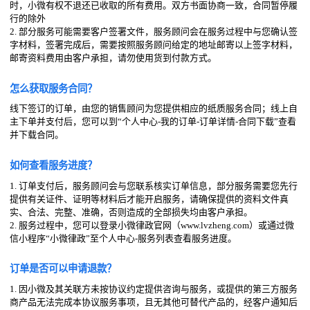
时，小微有权不退还已收取的所有费用。双方书面协商一致，合同暂停履
行的除外
2. 部分服务可能需要客户签署文件，服务顾问会在服务过程中与您确认签
字材料，签署完成后，需要按照服务顾问给定的地址邮寄以上签字材料，
邮寄资料费用由客户承担，请勿使用货到付款方式。
怎么获取服务合同？
线下签订的订单，由您的销售顾问为您提供相应的纸质服务合同；线上自
主下单并支付后，您可以到“个人中心-我的订单-订单详情-合同下载”查看
并下载合同。
如何查看服务进度？
1. 订单支付后，服务顾问会与您联系核实订单信息，部分服务需要您先行
提供有关证件、证明等材料后才能开启服务，请确保提供的资料文件真
实、合法、完整、准确，否则造成的全部损失均由客户承担。
2. 服务过程中，您可以登录小微律政官网（www.lvzheng.com）或通过微
信小程序“小微律政”至个人中心-服务列表查看服务进度。
订单是否可以申请退款？
1. 因小微及其关联方未按协议约定提供咨询与服务，或提供的第三方服务
商产品无法完成本协议服务事项，且无其他可替代产品的，经客户通知后