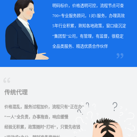
明码标价，价格透明可控，流程节点可查
700+专业服务顾问，1对1服务，办理高效
5年行业积累，熟知各地政策，窗口级沉淀
“集团型”公司，有管理，有监督，很稳定
全品类服务、精选优质合作伙伴
传统代理
价格混乱，服务过程加价，流程只有“正在办”
“一人”全负责，办事拖沓，响应缓慢
经验无积累，政策随时“打听”，只管先收钱