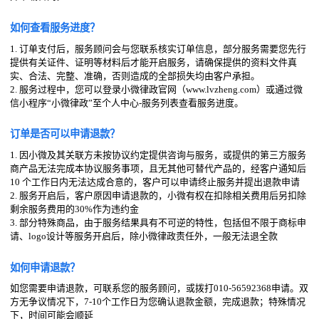
如何查看服务进度？
1. 订单支付后，服务顾问会与您联系核实订单信息，部分服务需要您先行
提供有关证件、证明等材料后才能开启服务，请确保提供的资料文件真
实、合法、完整、准确，否则造成的全部损失均由客户承担。
2. 服务过程中，您可以登录小微律政官网（www.lvzheng.com）或通过微
信小程序“小微律政”至个人中心-服务列表查看服务进度。
订单是否可以申请退款？
1. 因小微及其关联方未按协议约定提供咨询与服务，或提供的第三方服务
商产品无法完成本协议服务事项，且无其他可替代产品的，经客户通知后
10 个工作日内无法达成合意的，客户可以申请终止服务并提出退款申请
2. 服务开启后，客户原因申请退款的，小微有权在扣除相关费用后另扣除
剩余服务费用的30%作为违约金
3. 部分特殊商品，由于服务结果具有不可逆的特性，包括但不限于商标申
请、logo设计等服务开启后，除小微律政责任外，一般无法退全款
如何申请退款？
如您需要申请退款，可联系您的服务顾问，或拨打010-56592368申请。双
方无争议情况下，7-10个工作日为您确认退款金额，完成退款；特殊情况
下，时间可能会顺延