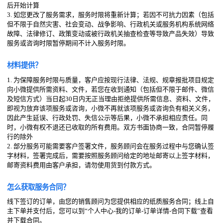
后开始计算
3. 如您更改了服务需求，服务时限将重新计算；若因不可抗力因素（包括
但不限于自然灾害、社会变动、战争影响、行政机关或服务机构系统网络
故障、法律修订、政策变动或被行政机关抽查检查等导致产品失效）导致
服务或咨询时限暂停期间不计入服务时限。
材料提供？
1. 为保障服务时限与质量，客户应按现行法律、法规、规章报批项目规定
向小微提供所需资料、文件，若您在收到通知（包括但不限于邮件、微信
及短信方式）当日起30日内无正当理由拒绝提供所需信息、资料、文件，
即视为放弃该项服务或咨询，小微不再就该项服务或咨询负有相关义务，
因此产生延误、行政处罚、失信公示等后果，小微不承担相应责任。同
时，小微有权不退还已收取的所有费用。双方书面协商一致，合同暂停履
行的除外
2. 部分服务可能需要客户签署文件，服务顾问会在服务过程中与您确认签
字材料，签署完成后，需要按照服务顾问给定的地址邮寄以上签字材料，
邮寄资料费用由客户承担，请勿使用货到付款方式。
怎么获取服务合同？
线下签订的订单，由您的销售顾问为您提供相应的纸质服务合同；线上自
主下单并支付后，您可以到“个人中心-我的订单-订单详情-合同下载”查看
并下载合同。